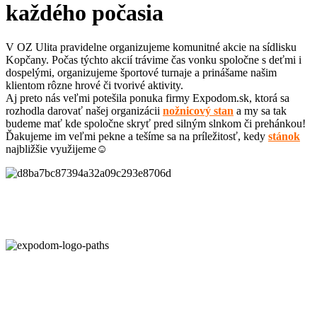
každého počasia
V OZ Ulita pravidelne organizujeme komunitné akcie na sídlisku
Kopčany. Počas týchto akcií trávime čas vonku spoločne s deťmi i
dospelými, organizujeme športové turnaje a prinášame našim
klientom rôzne hrové či tvorivé aktivity.
Aj preto nás veľmi potešila ponuka firmy Expodom.sk, ktorá sa
rozhodla darovať našej organizácii
nožnicový stan
a my sa tak
budeme mať kde spoločne skryť pred silným slnkom či prehánkou!
Ďakujeme im veľmi pekne a tešíme sa na príležitosť, kedy
stánok
najbližšie využijeme☺