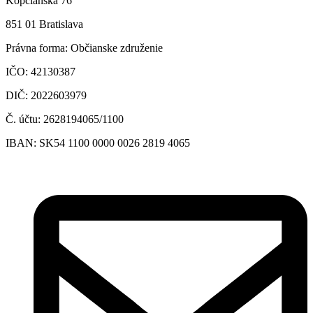
Kopčianska 76
851 01 Bratislava
Právna forma: Občianske združenie
IČO: 42130387
DIČ: 2022603979
Č. účtu: 2628194065/1100
IBAN: SK54 1100 0000 0026 2819 4065