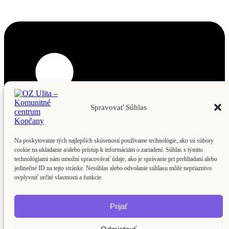
Spravovať Súhlas
Na poskytovanie tých najlepších skúseností používame technológie, ako sú súbory
cookie na ukladanie a/alebo prístup k informáciám o zariadení. Súhlas s týmito
technológiami nám umožní spracovávať údaje, ako je správanie pri prehliadaní alebo
jedinečné ID na tejto stránke. Nesúhlas alebo odvolanie súhlasu môže nepriaznivo
ovplyvniť určité vlastnosti a funkcie.
Prijať